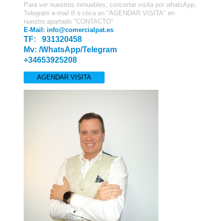
Para ver nuestros inmuebles, concertar visita por whatsApp,
Telegram e-mail tf o clica en "AGENDAR VISITA" en
nuestro apartado "CONTACTO"
E-Mail: info@comercialpat.es
TF: 931320458
Mv: /WhatsApp/Telegram
+34653925208
AGENDAR VISITA